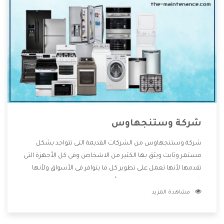
شركة وستنجهاوس
شركة وستنجهاوس من الشركات القديمة التى تتواجد بشكل
مستمر وثابت ويثق بها الكثير من الاشخاص وفى كل الأجهزة التى
تقدمها لأنها تعمل على تطوير كل ما يتوافر فى الأسواق ولأنها
شركة معروفة تهتم جدا بتوفير أفضل خدمات ما بعد البيع مع
مشاهدة المزيد
المنتجات وتقدم للعملاء أقوى العروض والخصومات التى تسهل
على المستهلك الاستمتاع بشراء جميع ما نقدمه لكم معنا هتجد
كل ما هو جديد وأفضل