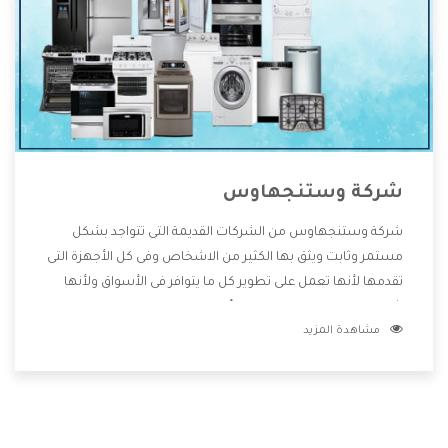
شركة وستنجهاوس
شركة وستنجهاوس من الشركات القديمة التى تتواجد بشكل
مستمر وثابت ويثق بها الكثير من الاشخاص وفى كل الأجهزة التى
تقدمها لأنها تعمل على تطوير كل ما يتوافر فى الأسواق ولأنها
شركة معروفة تهتم جدا بتوفير أفضل خدمات ما بعد البيع مع
مشاهدة المزيد
المنتجات وتقدم للعملاء أقوى العروض والخصومات التى تسهل
على المستهلك الاستمتاع بشراء جميع ما نقدمه لكم معنا هتجد
كل ما هو جديد وأفضل