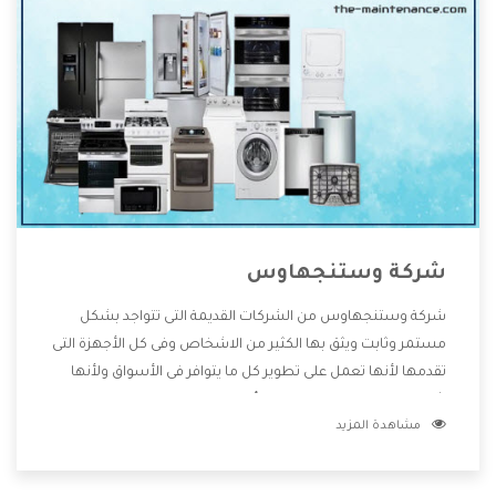
شركة وستنجهاوس
شركة وستنجهاوس من الشركات القديمة التى تتواجد بشكل
مستمر وثابت ويثق بها الكثير من الاشخاص وفى كل الأجهزة التى
تقدمها لأنها تعمل على تطوير كل ما يتوافر فى الأسواق ولأنها
شركة معروفة تهتم جدا بتوفير أفضل خدمات ما بعد البيع مع
مشاهدة المزيد
المنتجات وتقدم للعملاء أقوى العروض والخصومات التى تسهل
على المستهلك الاستمتاع بشراء جميع ما نقدمه لكم معنا هتجد
كل ما هو جديد وأفضل