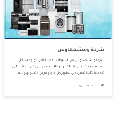
شركة وستنجهاوس
شركة وستنجهاوس من الشركات القديمة التى تتواجد بشكل
مستمر وثابت ويثق بها الكثير من الاشخاص وفى كل الأجهزة التى
تقدمها لأنها تعمل على تطوير كل ما يتوافر فى الأسواق ولأنها
شركة معروفة تهتم جدا بتوفير أفضل خدمات ما بعد البيع مع
مشاهدة المزيد
المنتجات وتقدم للعملاء أقوى العروض والخصومات التى تسهل
على المستهلك الاستمتاع بشراء جميع ما نقدمه لكم معنا هتجد
كل ما هو جديد وأفضل