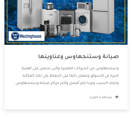
صيانة وستنجهاوس وعناوينها
وستنجهاوس من الشركات المميزة والتى تحصل على اهمية
كبيرة فى الاسواق وتعمل دائما على الحفاظ على تلك المكانه
ولتلك السبب وفرنا لكم أفضل وأكبر مراكز صيانة وستنجهاوس
وعناوينها حتى يكون قريب من كل العملاء ويستطيع القيام
مشاهدة المزيد
بتصليح جميع المنتجات دون اى ازعاج كما أننا نهتم بكل ما يحتاجه
المستهلك لكى نحافظ على ثقتهم بنا ،وهتستمتع بأقوى
العروض والخدمات ما بعد البيع التى ترضى العميل