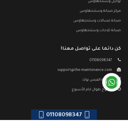
توكيل وستنجهاوس
مركز صيانة وستنجهاوس
صيانة غسالات وستنجهاوس
صيانة ثلاجات وستنجهاوس
كن دائما على تواصل معنا!
01108098347
support@the-maintenance.com
صفحة الفيس بوك
مفتوح طوال ايام الأسبوع
01108098347