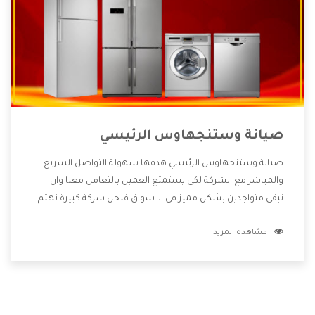
صيانة وستنجهاوس الرئيسي
صيانة وستنجهاوس الرئيسي هدفها سهولة التواصل السريع
والمباشر مع الشركة لكى يستمتع العميل بالتعامل معنا وان
نبقى متواجدين بشكل مميز فى الاسواق فنحن شركة كبيرة نهتم
بكل التفاصيل المهمة للعميل وان يستمتع بالخدمات التى تنفرد
مشاهدة المزيد
الشركة بها والتى تكون منها خدمة الصيانة التى تكون من أهم
الخدمات التى يرغب بها العميل لأنها تحافظ على كفاءة المنتج
كما أن شركة وستنجهاوس تقدم لنا جميع الأجهزة التى نبحث
عنها وأقوى الأسعار التى تكون مناسبة لكثير من العملاء