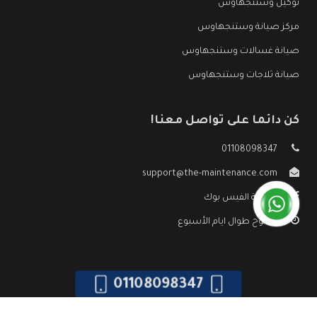
توكيل وستنجهاوس
مركز صيانة وستنجهاوس
صيانة غسالات وستنجهاوس
صيانة ثلاجات وستنجهاوس
كن دائما على تواصل معنا!
01108098347
support@the-maintenance.com
صفحة الفيس بوك
مفتوح طوال ايام الأسبوع
01108098347