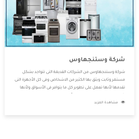
شركة وستنجهاوس
شركة وستنجهاوس من الشركات القديمة التى تتواجد بشكل
مستمر وثابت ويثق بها الكثير من الاشخاص وفى كل الأجهزة التى
تقدمها لأنها تعمل على تطوير كل ما يتوافر فى الأسواق ولأنها
شركة معروفة تهتم جدا بتوفير أفضل خدمات ما بعد البيع مع
مشاهدة المزيد
المنتجات وتقدم للعملاء أقوى العروض والخصومات التى تسهل
على المستهلك الاستمتاع بشراء جميع ما نقدمه لكم معنا هتجد
كل ما هو جديد وأفضل