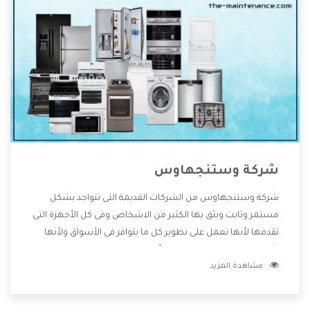
شركة وستنجهاوس
شركة وستنجهاوس من الشركات القديمة التى تتواجد بشكل
مستمر وثابت ويثق بها الكثير من الاشخاص وفى كل الأجهزة التى
تقدمها لأنها تعمل على تطوير كل ما يتوافر فى الأسواق ولأنها
شركة معروفة تهتم جدا بتوفير أفضل خدمات ما بعد البيع مع
مشاهدة المزيد
المنتجات وتقدم للعملاء أقوى العروض والخصومات التى تسهل
على المستهلك الاستمتاع بشراء جميع ما نقدمه لكم معنا هتجد
كل ما هو جديد وأفضل