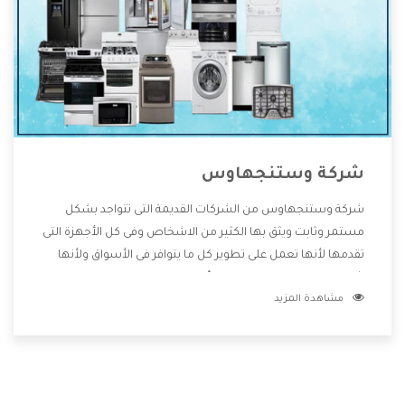
شركة وستنجهاوس
شركة وستنجهاوس من الشركات القديمة التى تتواجد بشكل
مستمر وثابت ويثق بها الكثير من الاشخاص وفى كل الأجهزة التى
تقدمها لأنها تعمل على تطوير كل ما يتوافر فى الأسواق ولأنها
شركة معروفة تهتم جدا بتوفير أفضل خدمات ما بعد البيع مع
مشاهدة المزيد
المنتجات وتقدم للعملاء أقوى العروض والخصومات التى تسهل
على المستهلك الاستمتاع بشراء جميع ما نقدمه لكم معنا هتجد
كل ما هو جديد وأفضل