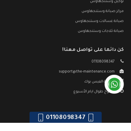
توكيل وستنجهاوس
مركز صيانة وستنجهاوس
صيانة غسالات وستنجهاوس
صيانة ثلاجات وستنجهاوس
كن دائما على تواصل معنا!
01108098347
support@the-maintenance.com
صفحة الفيس بوك
مفتوح طوال ايام الأسبوع
01108098347