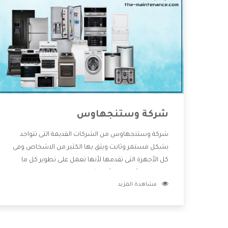
شركة وستنجهاوس
شركة وستنجهاوس من الشركات القديمة التى تتواجد
بشكل مستمر وثابت ويثق بها الكثير من الاشخاص وفى
كل الأجهزة التى تقدمها لأنها تعمل على تطوير كل ما
يتوافر فى الأسواق ولأنها شركة معروفة تهتم جدا بتوفير
مشاهدة المزيد
أفضل خدمات ما بعد البيع مع المنتجات وتقدم للعملاء
أقوى العروض والخصومات التى تسهل على المستهلك
الاستمتاع بشراء جميع ما نقدمه لكم معنا هتجد كل ما
هو جديد وأفضل