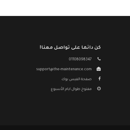
كن دائما على تواصل معنا!
01108098347
support@the-maintenance.com
صفحة الفيس بوك
مفتوح طوال ايام الأسبوع