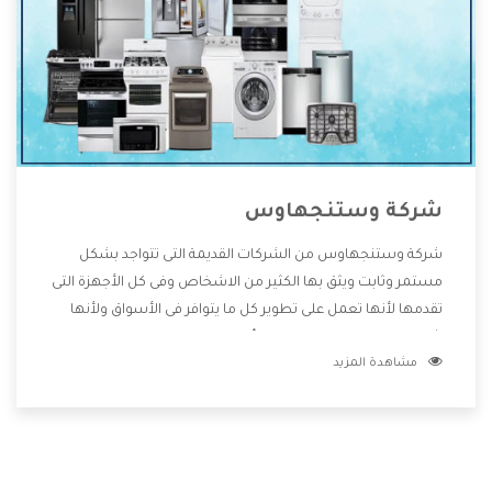
شركة وستنجهاوس
شركة وستنجهاوس من الشركات القديمة التى تتواجد بشكل
مستمر وثابت ويثق بها الكثير من الاشخاص وفى كل الأجهزة التى
تقدمها لأنها تعمل على تطوير كل ما يتوافر فى الأسواق ولأنها
شركة معروفة تهتم جدا بتوفير أفضل خدمات ما بعد البيع مع
مشاهدة المزيد
المنتجات وتقدم للعملاء أقوى العروض والخصومات التى تسهل
على المستهلك الاستمتاع بشراء جميع ما نقدمه لكم معنا هتجد
كل ما هو جديد وأفضل