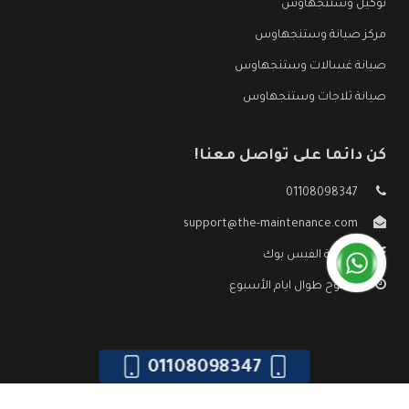
توكيل وستنجهاوس
مركز صيانة وستنجهاوس
صيانة غسالات وستنجهاوس
صيانة ثلاجات وستنجهاوس
كن دائما على تواصل معنا!
01108098347
support@the-maintenance.com
صفحة الفيس بوك
مفتوح طوال ايام الأسبوع
01108098347