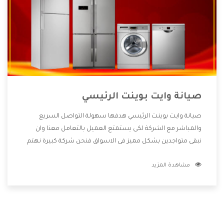
صيانة وايت بوينت الرئيسي
صيانة وايت بوينت الرئيسي هدفها سهولة التواصل السريع
والمباشر مع الشركة لكى يستمتع العميل بالتعامل معنا وان
نبقى متواجدين بشكل مميز فى الاسواق فنحن شركة كبيرة نهتم
بكل التفاصيل المهمة للعميل وان يستمتع بالخدمات التى تنفرد
مشاهدة المزيد
الشركة بها والتى تكون منها خدمة الصيانة التى تكون من أهم
الخدمات التى يرغب بها العميل لأنها تحافظ على كفاءة المنتج
كما أن شركة وايت بوينت تقدم لنا جميع الأجهزة التى نبحث عنها
وأقوى الأسعار التى تكون مناسبة لكثير من العملاء