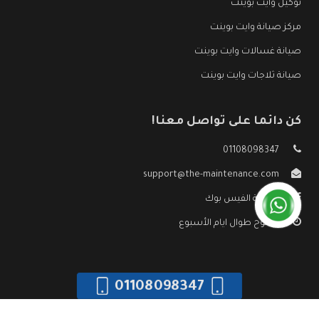
توكيل وايت بوينت
مركز صيانة وايت بوينت
صيانة غسالات وايت بوينت
صيانة ثلاجات وايت بوينت
كن دائما على تواصل معنا!
01108098347
support@the-maintenance.com
صفحة الفيس بوك
مفتوح طوال ايام الأسبوع
01108098347