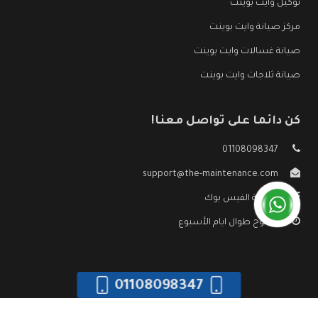
توكيل وايت بوينت
مركز صيانة وايت بوينت
صيانة غسالات وايت بوينت
صيانة ثلاجات وايت بوينت
كن دائما على تواصل معنا!
01108098347
support@the-maintenance.com
صفحة الفيس بوك
مفتوح طوال ايام الأسبوع
01108098347