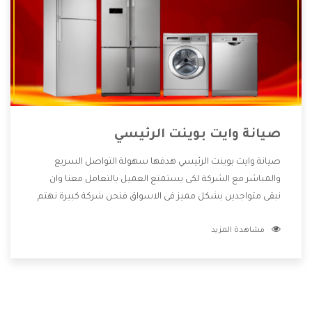
صيانة وايت بوينت الرئيسي
صيانة وايت بوينت الرئيسي هدفها سهولة التواصل السريع
والمباشر مع الشركة لكى يستمتع العميل بالتعامل معنا وان
نبقى متواجدين بشكل مميز فى الاسواق فنحن شركة كبيرة نهتم
بكل التفاصيل المهمة للعميل وان يستمتع بالخدمات التى تنفرد
مشاهدة المزيد
الشركة بها والتى تكون منها خدمة الصيانة التى تكون من أهم
الخدمات التى يرغب بها العميل لأنها تحافظ على كفاءة المنتج
كما أن شركة وايت بوينت تقدم لنا جميع الأجهزة التى نبحث عنها
وأقوى الأسعار التى تكون مناسبة لكثير من العملاء