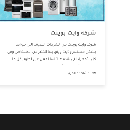
شركة وايت بوينت
شركة وايت بوينت من الشركات القديمة التى تتواجد
بشكل مستمر وثابت ويثق بها الكثير من الاشخاص وفى
كل الأجهزة التى تقدمها لأنها تعمل على تطوير كل ما
يتوافر فى الأسواق ولأنها شركة معروفة تهتم جدا بتوفير
مشاهدة المزيد
أفضل خدمات ما بعد البيع مع المنتجات وتقدم للعملاء
أقوى العروض والخصومات التى تسهل على المستهلك
الاستمتاع بشراء جميع ما نقدمه لكم معنا هتجد كل ما
هو جديد وأفضل