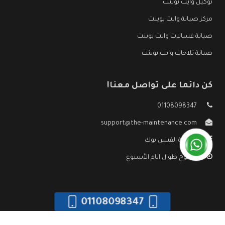
توكيل وايت بوينت
مركز صيانة وايت بوينت
صيانة غسالات وايت بوينت
صيانة ثلاجات وايت بوينت
كن دائما على تواصل معنا!
01108098347
support@the-maintenance.com
صفحة الفيس بوك
مفتوح طوال ايام الأسبوع
01108098347