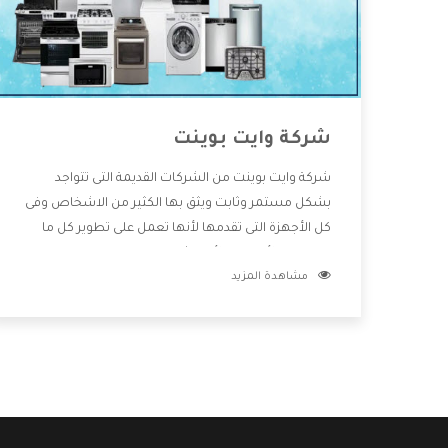
شركة وايت بوينت
شركة وايت بوينت من الشركات القديمة التى تتواجد
بشكل مستمر وثابت ويثق بها الكثير من الاشخاص وفى
كل الأجهزة التى تقدمها لأنها تعمل على تطوير كل ما
يتوافر فى الأسواق ولأنها شركة معروفة تهتم جدا بتوفير
مشاهدة المزيد
أفضل خدمات ما بعد البيع مع المنتجات وتقدم للعملاء
أقوى العروض والخصومات التى تسهل على المستهلك
الاستمتاع بشراء جميع ما نقدمه لكم معنا هتجد كل ما
هو جديد وأفضل