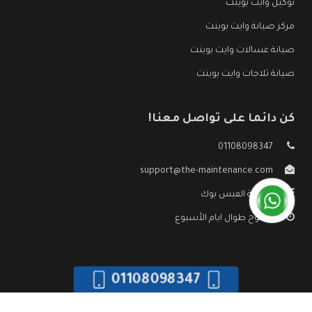
توكيل وايت بوينت
مركز صيانة وايت بوينت
صيانة غسالات وايت بوينت
صيانة ثلاجات وايت بوينت
كن دائما على تواصل معنا!
01108098347
support@the-maintenance.com
صفحة الفيس بوك
مفتوح طوال ايام الأسبوع
01108098347