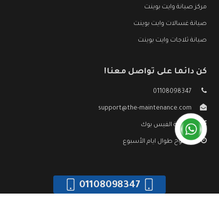
مركز صيانة وايت بوينت
صيانة غسالات وايت بوينت
صيانة ثلاجات وايت بوينت
كن دائما على تواصل معنا!
01108098347
support@the-maintenance.com
صفحة الفيس بوك
مفتوح طوال ايام الأسبوع
01108098347
جميع الحقوق محفوظه ©
صيانة وايت بوينت