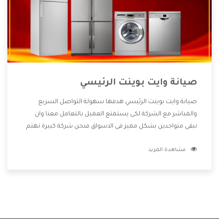
صيانة وايت بوينت الرئيسي
صيانة وايت بوينت الرئيسي هدفها سهولة التواصل السريع
والمباشر مع الشركة لكى يستمتع العميل بالتعامل معنا وان
نبقى متواجدين بشكل مميز فى الاسواق فنحن شركة كبيرة نهتم
بكل التفاصيل المهمة للعميل وان يستمتع بالخدمات التى تنفرد
مشاهدة المزيد
الشركة بها والتى تكون منها خدمة الصيانة التى تكون من أهم
الخدمات التى يرغب بها العميل لأنها تحافظ على كفاءة المنتج
كما أن شركة وايت بوينت تقدم لنا جميع الأجهزة التى نبحث عنها
وأقوى الأسعار التى تكون مناسبة لكثير من العملاء