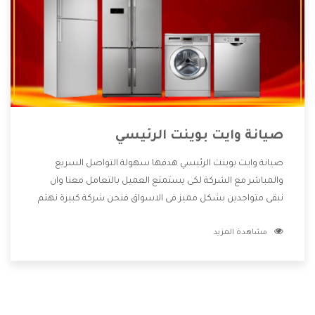
صيانة وايت بوينت الرئيسي
صيانة وايت بوينت الرئيسي هدفها سهولة التواصل السريع
والمباشر مع الشركة لكى يستمتع العميل بالتعامل معنا وان
نبقى متواجدين بشكل مميز فى الاسواق فنحن شركة كبيرة نهتم
بكل التفاصيل المهمة للعميل وان يستمتع بالخدمات التى تنفرد
مشاهدة المزيد
الشركة بها والتى تكون منها خدمة الصيانة التى تكون من أهم
الخدمات التى يرغب بها العميل لأنها تحافظ على كفاءة المنتج
كما أن شركة وايت بوينت تقدم لنا جميع الأجهزة التى نبحث عنها
وأقوى الأسعار التى تكون مناسبة لكثير من العملاء