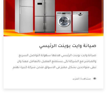
صيانة وايت بوينت الرئيسي
صيانة وايت بوينت الرئيسي هدفها سهولة التواصل السريع
والمباشر مع الشركة لكى يستمتع العميل بالتعامل معنا وان
نبقى متواجدين بشكل مميز فى الاسواق فنحن شركة كبيرة نهتم
بكل التفاصيل المهمة للعميل وان يستمتع بالخدمات التى تنفرد
مشاهدة المزيد
الشركة بها والتى تكون منها خدمة الصيانة التى تكون من أهم
الخدمات التى يرغب بها العميل لأنها تحافظ على كفاءة المنتج
كما أن شركة وايت بوينت تقدم لنا جميع الأجهزة التى نبحث عنها
وأقوى الأسعار التى تكون مناسبة لكثير من العملاء