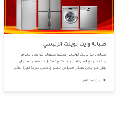
صيانة وايت بوينت الرئيسي
صيانة وايت بوينت الرئيسي هدفها سهولة التواصل السريع
والمباشر مع الشركة لكى يستمتع العميل بالتعامل معنا وان
نبقى متواجدين بشكل مميز فى الاسواق فنحن شركة كبيرة نهتم
بكل التفاصيل المهمة للعميل وان يستمتع بالخدمات التى تنفرد
مشاهدة المزيد
الشركة بها والتى تكون منها خدمة الصيانة التى تكون من أهم
الخدمات التى يرغب بها العميل لأنها تحافظ على كفاءة المنتج
كما أن شركة وايت بوينت تقدم لنا جميع الأجهزة التى نبحث عنها
وأقوى الأسعار التى تكون مناسبة لكثير من العملاء