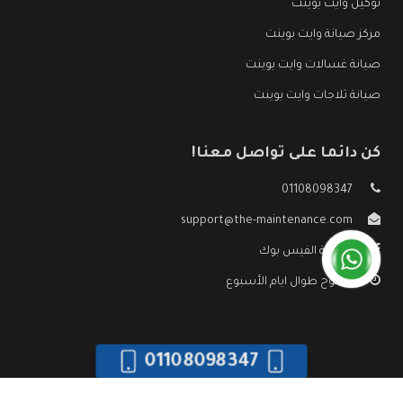
توكيل وايت بوينت
مركز صيانة وايت بوينت
صيانة غسالات وايت بوينت
صيانة ثلاجات وايت بوينت
كن دائما على تواصل معنا!
01108098347
support@the-maintenance.com
صفحة الفيس بوك
مفتوح طوال ايام الأسبوع
01108098347