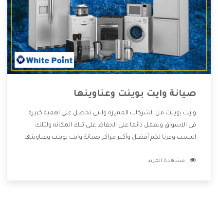
صيانة وايت بوينت وعناوينها
وايت بوينت من الشركات المميزة والتى تحصل على اهمية كبيرة
فى الاسواق وتعمل دائما على الحفاظ على تلك المكانه ولتلك
السبب وفرنا لكم أفضل وأكبر مراكز صيانة وايت بوينت وعناوينها
حتى يكون قريب من كل العملاء ويستطيع القيام بتصليح جميع
مشاهدة المزيد
المنتجات دون اى ازعاج كما أننا نهتم بكل ما يحتاجه المستهلك
لكى نحافظ على ثقتهم بنا ،وهتستمتع بأقوى العروض والخدمات
ما بعد البيع التى ترضى العميل