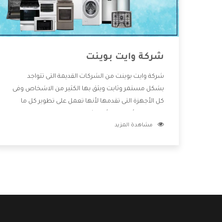
شركة وايت بوينت
شركة وايت بوينت من الشركات القديمة التى تتواجد
بشكل مستمر وثابت ويثق بها الكثير من الاشخاص وفى
كل الأجهزة التى تقدمها لأنها تعمل على تطوير كل ما
يتوافر فى الأسواق ولأنها شركة معروفة تهتم جدا بتوفير
مشاهدة المزيد
أفضل خدمات ما بعد البيع مع المنتجات وتقدم للعملاء
أقوى العروض والخصومات التى تسهل على المستهلك
الاستمتاع بشراء جميع ما نقدمه لكم معنا هتجد كل ما
هو جديد وأفضل