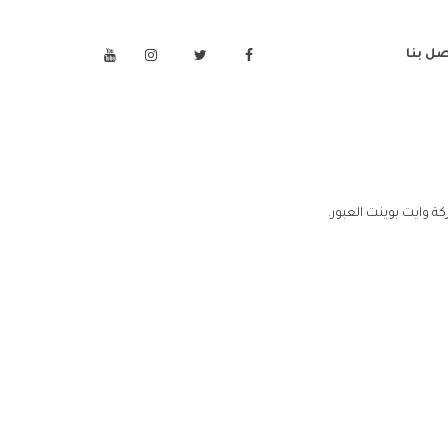
صل بنا
ة وايت بوينت العبور.