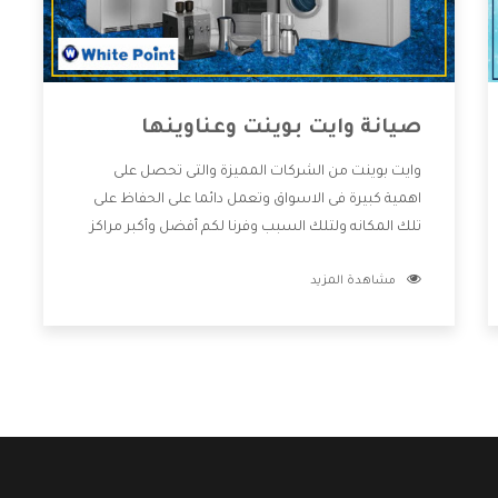
صيانة وايت بوينت وعناوينها
وايت بوينت من الشركات المميزة والتى تحصل على
اهمية كبيرة فى الاسواق وتعمل دائما على الحفاظ على
تلك المكانه ولتلك السبب وفرنا لكم أفضل وأكبر مراكز
صيانة وايت بوينت وعناوينها حتى يكون قريب من كل
مشاهدة المزيد
العملاء ويستطيع القيام بتصليح جميع المنتجات دون
اى ازعاج كما أننا نهتم بكل ما يحتاجه المستهلك لكى
نحافظ على ثقتهم بنا ،وهتستمتع بأقوى العروض
والخدمات ما بعد البيع التى ترضى العميل