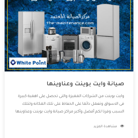
صيانة وايت بوينت وعناوينها
وايت بوينت من الشركات المميزة والتى تحصل على اهمية كبيرة
فى الاسواق وتعمل دائما على الحفاظ على تلك المكانه ولتلك
السبب وفرنا لكم أفضل وأكبر مراكز صيانة وايت بوينت وعناوينها
حتى يكون قريب من كل العملاء ويستطيع القيام بتصليح جميع
مشاهدة المزيد
المنتجات دون اى ازعاج كما أننا نهتم بكل ما يحتاجه المستهلك
لكى نحافظ على ثقتهم بنا ،وهتستمتع بأقوى العروض والخدمات