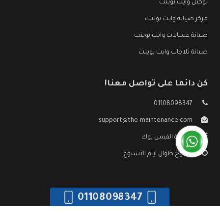
توكيل وايت بوينت
مركز صيانة وايت بوينت
صيانة غسالات وايت بوينت
صيانة ثلاجات وايت بوينت
كن دائما على تواصل معنا!
01108098347
support@the-maintenance.com
صفحة الفيس بوك
مفتوح طوال ايام الأسبوع
01108098347