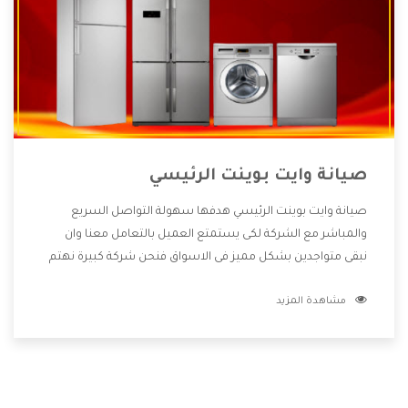
صيانة وايت بوينت الرئيسي
صيانة وايت بوينت الرئيسي هدفها سهولة التواصل السريع
والمباشر مع الشركة لكى يستمتع العميل بالتعامل معنا وان
نبقى متواجدين بشكل مميز فى الاسواق فنحن شركة كبيرة نهتم
بكل التفاصيل المهمة للعميل وان يستمتع بالخدمات التى تنفرد
مشاهدة المزيد
الشركة بها والتى تكون منها خدمة الصيانة التى تكون من أهم
الخدمات التى يرغب بها العميل لأنها تحافظ على كفاءة المنتج
كما أن شركة وايت بوينت تقدم لنا جميع الأجهزة التى نبحث عنها
وأقوى الأسعار التى تكون مناسبة لكثير من العملاء