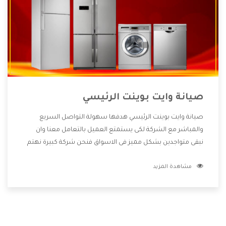
صيانة وايت بوينت الرئيسي
صيانة وايت بوينت الرئيسي هدفها سهولة التواصل السريع
والمباشر مع الشركة لكى يستمتع العميل بالتعامل معنا وان
نبقى متواجدين بشكل مميز فى الاسواق فنحن شركة كبيرة نهتم
بكل التفاصيل المهمة للعميل وان يستمتع بالخدمات التى تنفرد
مشاهدة المزيد
الشركة بها والتى تكون منها خدمة الصيانة التى تكون من أهم
الخدمات التى يرغب بها العميل لأنها تحافظ على كفاءة المنتج
كما أن شركة وايت بوينت تقدم لنا جميع الأجهزة التى نبحث عنها
وأقوى الأسعار التى تكون مناسبة لكثير من العملاء