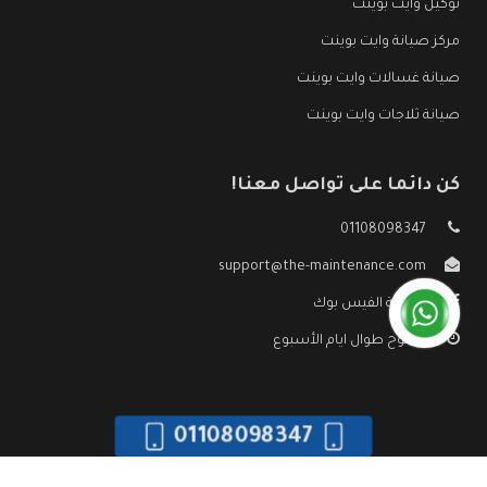
توكيل وايت بوينت
مركز صيانة وايت بوينت
صيانة غسالات وايت بوينت
صيانة ثلاجات وايت بوينت
كن دائما على تواصل معنا!
01108098347
support@the-maintenance.com
صفحة الفيس بوك
مفتوح طوال ايام الأسبوع
01108098347