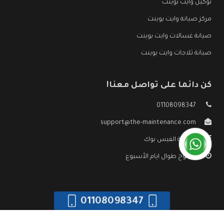
توكيل وايت بوينت
مركز صيانة وايت بوينت
صيانة غسالات وايت بوينت
صيانة ثلاجات وايت بوينت
كن دائما على تواصل معنا!
01108098347
support@the-maintenance.com
صفحة الفيس بوك
مفتوح طوال ايام الأسبوع
01108098347