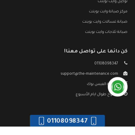
توكيل وايت بوينت
مركز صيانة وايت بوينت
صيانة غسالات وايت بوينت
صيانة ثلاجات وايت بوينت
كن دائما على تواصل معنا!
01108098347
support@the-maintenance.com
صفحة الفيس بوك
مفتوح طوال ايام الأسبوع
01108098347