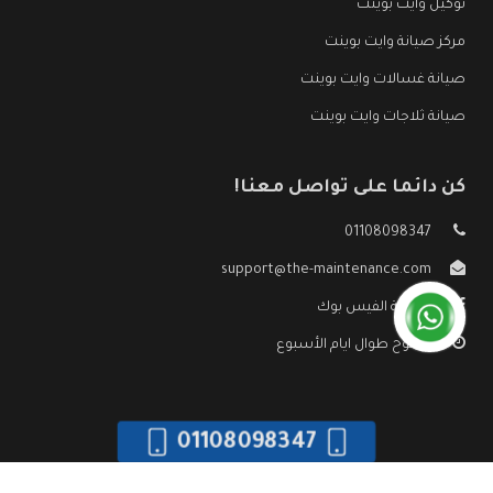
توكيل وايت بوينت
مركز صيانة وايت بوينت
صيانة غسالات وايت بوينت
صيانة ثلاجات وايت بوينت
كن دائما على تواصل معنا!
01108098347
support@the-maintenance.com
صفحة الفيس بوك
مفتوح طوال ايام الأسبوع
01108098347