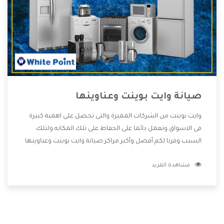
صيانة وايت بوينت وعناوينها
وايت بوينت من الشركات المميزة والتى تحصل على اهمية كبيرة
فى الاسواق وتعمل دائما على الحفاظ على تلك المكانه ولتلك
السبب وفرنا لكم أفضل وأكبر مراكز صيانة وايت بوينت وعناوينها
حتى يكون قريب من كل العملاء ويستطيع القيام بتصليح جميع
مشاهدة المزيد
المنتجات دون اى ازعاج كما أننا نهتم بكل ما يحتاجه المستهلك
لكى نحافظ على ثقتهم بنا ،وهتستمتع بأقوى العروض والخدمات
ما بعد البيع التى ترضى العميل