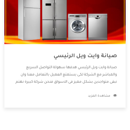
صيانة وايت ويل الرئيسي
صيانة وايت ويل الرئيسي هدفها سهولة التواصل السريع
والمباشر مع الشركة لكى يستمتع العميل بالتعامل معنا وان
نبقى متواجدين بشكل مميز فى الاسواق فنحن شركة كبيرة نهتم
بكل التفاصيل المهمة للعميل وان يستمتع بالخدمات التى تنفرد
مشاهدة المزيد
الشركة بها والتى تكون منها خدمة الصيانة التى تكون من أهم
الخدمات التى يرغب بها العميل لأنها تحافظ على كفاءة المنتج
كما أن شركة وايت ويل تقدم لنا جميع الأجهزة التى نبحث عنها
وأقوى الأسعار التى تكون مناسبة لكثير من العملاء