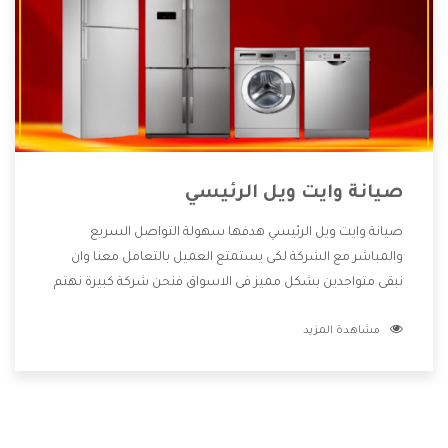
صيانة وايت ويل الرئيسي
صيانة وايت ويل الرئيسي هدفها سهولة التواصل السريع
والمباشر مع الشركة لكى يستمتع العميل بالتعامل معنا وان
نبقى متواجدين بشكل مميز فى الاسواق فنحن شركة كبيرة نهتم
بكل التفاصيل المهمة للعميل وان يستمتع بالخدمات التى تنفرد
مشاهدة المزيد
الشركة بها والتى تكون منها خدمة الصيانة التى تكون من أهم
الخدمات التى يرغب بها العميل لأنها تحافظ على كفاءة المنتج
كما أن شركة وايت ويل تقدم لنا جميع الأجهزة التى نبحث عنها
وأقوى الأسعار التى تكون مناسبة لكثير من العملاء