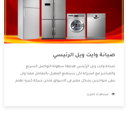
صيانة وايت ويل الرئيسي
صيانة وايت ويل الرئيسي هدفها سهولة التواصل السريع
والمباشر مع الشركة لكى يستمتع العميل بالتعامل معنا وان
نبقى متواجدين بشكل مميز فى الاسواق فنحن شركة كبيرة نهتم
بكل التفاصيل المهمة للعميل وان يستمتع بالخدمات التى تنفرد
مشاهدة المزيد
الشركة بها والتى تكون منها خدمة الصيانة التى تكون من أهم
الخدمات التى يرغب بها العميل لأنها تحافظ على كفاءة المنتج
كما أن شركة وايت ويل تقدم لنا جميع الأجهزة التى نبحث عنها
وأقوى الأسعار التى تكون مناسبة لكثير من العملاء