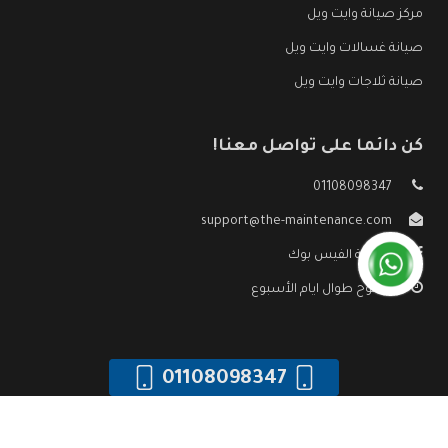
مركز صيانة وايت ويل
صيانة غسالات وايت ويل
صيانة ثلاجات وايت ويل
كن دائما على تواصل معنا!
01108098347
support@the-maintenance.com
صفحة الفيس بوك
مفتوح طوال ايام الأسبوع
01108098347
جميع الحقوق محفوظه ©
صيانة وايت ويل