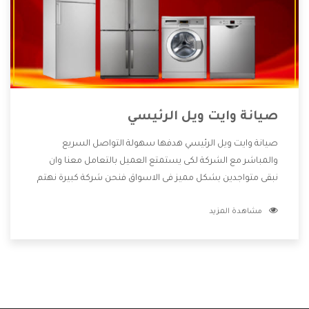
صيانة وايت ويل الرئيسي
صيانة وايت ويل الرئيسي هدفها سهولة التواصل السريع
والمباشر مع الشركة لكى يستمتع العميل بالتعامل معنا وان
نبقى متواجدين بشكل مميز فى الاسواق فنحن شركة كبيرة نهتم
بكل التفاصيل المهمة للعميل وان يستمتع بالخدمات التى تنفرد
مشاهدة المزيد
الشركة بها والتى تكون منها خدمة الصيانة التى تكون من أهم
الخدمات التى يرغب بها العميل لأنها تحافظ على كفاءة المنتج
كما أن شركة وايت ويل تقدم لنا جميع الأجهزة التى نبحث عنها
وأقوى الأسعار التى تكون مناسبة لكثير من العملاء