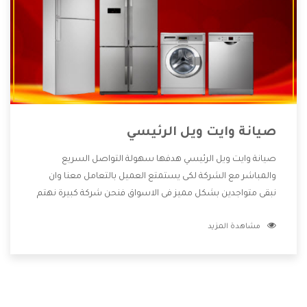
صيانة وايت ويل الرئيسي
صيانة وايت ويل الرئيسي هدفها سهولة التواصل السريع
والمباشر مع الشركة لكى يستمتع العميل بالتعامل معنا وان
نبقى متواجدين بشكل مميز فى الاسواق فنحن شركة كبيرة نهتم
بكل التفاصيل المهمة للعميل وان يستمتع بالخدمات التى تنفرد
مشاهدة المزيد
الشركة بها والتى تكون منها خدمة الصيانة التى تكون من أهم
الخدمات التى يرغب بها العميل لأنها تحافظ على كفاءة المنتج
كما أن شركة وايت ويل تقدم لنا جميع الأجهزة التى نبحث عنها
وأقوى الأسعار التى تكون مناسبة لكثير من العملاء