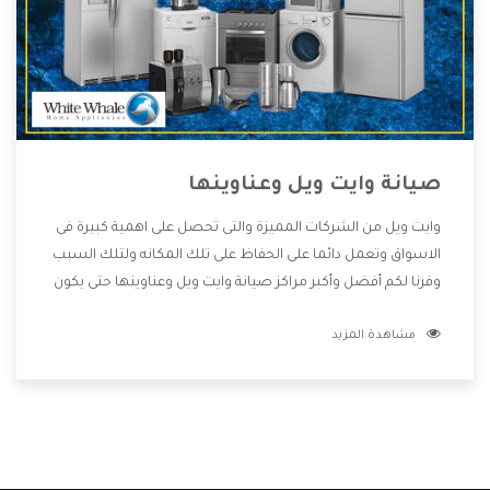
صيانة وايت ويل وعناوينها
وايت ويل من الشركات المميزة والتى تحصل على اهمية كبيرة فى
الاسواق وتعمل دائما على الحفاظ على تلك المكانه ولتلك السبب
وفرنا لكم أفضل وأكبر مراكز صيانة وايت ويل وعناوينها حتى يكون
قريب من كل العملاء ويستطيع القيام بتصليح جميع المنتجات
مشاهدة المزيد
دون اى ازعاج كما أننا نهتم بكل ما يحتاجه المستهلك لكى نحافظ
على ثقتهم بنا ،وهتستمتع بأقوى العروض والخدمات ما بعد البيع
التى ترضى العميل