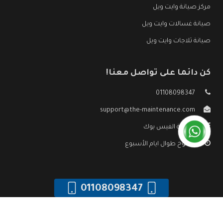
مركز صيانة وايت ويل
صيانة غسالات وايت ويل
صيانة ثلاجات وايت ويل
كن دائما على تواصل معنا!
01108098347
support@the-maintenance.com
صفحة الفيس بوك
مفتوح طوال ايام الأسبوع
01108098347
جميع الحقوق محفوظه ©
صيانة وايت ويل