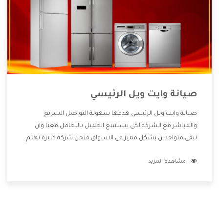
صيانة وايت ويل الرئيسي
صيانة وايت ويل الرئيسي هدفها سهولة التواصل السريع
والمباشر مع الشركة لكى يستمتع العميل بالتعامل معنا وان
نبقى متواجدين بشكل مميز فى الاسواق فنحن شركة كبيرة نهتم
بكل التفاصيل المهمة للعميل وان يستمتع بالخدمات التى تنفرد
مشاهدة المزيد
الشركة بها والتى تكون منها خدمة الصيانة التى تكون من أهم
الخدمات التى يرغب بها العميل لأنها تحافظ على كفاءة المنتج
كما أن شركة وايت ويل تقدم لنا جميع الأجهزة التى نبحث عنها
وأقوى الأسعار التى تكون مناسبة لكثير من العملاء