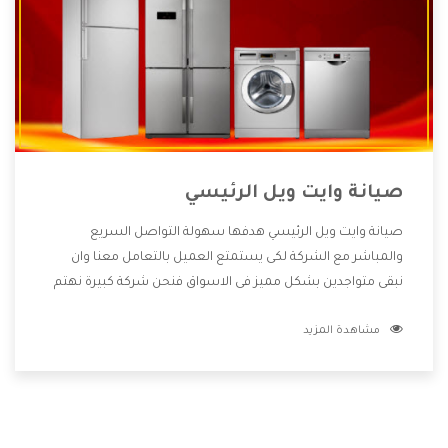
صيانة وايت ويل الرئيسي
صيانة وايت ويل الرئيسي هدفها سهولة التواصل السريع
والمباشر مع الشركة لكى يستمتع العميل بالتعامل معنا وان
نبقى متواجدين بشكل مميز فى الاسواق فنحن شركة كبيرة نهتم
بكل التفاصيل المهمة للعميل وان يستمتع بالخدمات التى تنفرد
مشاهدة المزيد
الشركة بها والتى تكون منها خدمة الصيانة التى تكون من أهم
الخدمات التى يرغب بها العميل لأنها تحافظ على كفاءة المنتج
كما أن شركة وايت ويل تقدم لنا جميع الأجهزة التى نبحث عنها
وأقوى الأسعار التى تكون مناسبة لكثير من العملاء