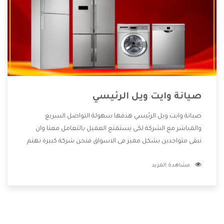
صيانة وايت ويل الرئيسي
صيانة وايت ويل الرئيسي هدفها سهولة التواصل السريع
والمباشر مع الشركة لكى يستمتع العميل بالتعامل معنا وان
نبقى متواجدين بشكل مميز فى الاسواق فنحن شركة كبيرة نهتم
بكل التفاصيل المهمة للعميل وان يستمتع بالخدمات التى تنفرد
مشاهدة المزيد
الشركة بها والتى تكون منها خدمة الصيانة التى تكون من أهم
الخدمات التى يرغب بها العميل لأنها تحافظ على كفاءة المنتج
كما أن شركة وايت ويل تقدم لنا جميع الأجهزة التى نبحث عنها
وأقوى الأسعار التى تكون مناسبة لكثير من العملاء