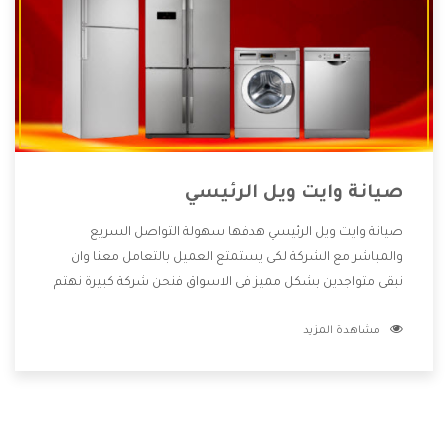
صيانة وايت ويل الرئيسي
صيانة وايت ويل الرئيسي هدفها سهولة التواصل السريع
والمباشر مع الشركة لكى يستمتع العميل بالتعامل معنا وان
نبقى متواجدين بشكل مميز فى الاسواق فنحن شركة كبيرة نهتم
بكل التفاصيل المهمة للعميل وان يستمتع بالخدمات التى تنفرد
مشاهدة المزيد
الشركة بها والتى تكون منها خدمة الصيانة التى تكون من أهم
الخدمات التى يرغب بها العميل لأنها تحافظ على كفاءة المنتج
كما أن شركة وايت ويل تقدم لنا جميع الأجهزة التى نبحث عنها
وأقوى الأسعار التى تكون مناسبة لكثير من العملاء