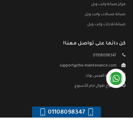
مركز صيانة وايت ويل
صيانة غسالات وايت ويل
صيانة ثلاجات وايت ويل
كن دائما على تواصل معنا!
01108098347
support@the-maintenance.com
صفحة الفيس بوك
مفتوح طوال ايام الأسبوع
01108098347
جميع الحقوق محفوظه ©
صيانة وايت ويل