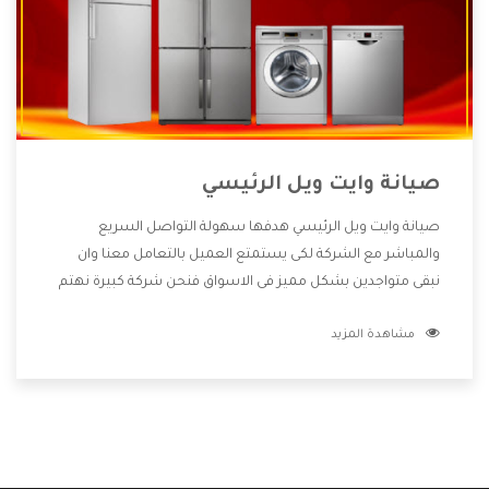
صيانة وايت ويل الرئيسي
صيانة وايت ويل الرئيسي هدفها سهولة التواصل السريع
والمباشر مع الشركة لكى يستمتع العميل بالتعامل معنا وان
نبقى متواجدين بشكل مميز فى الاسواق فنحن شركة كبيرة نهتم
بكل التفاصيل المهمة للعميل وان يستمتع بالخدمات التى تنفرد
مشاهدة المزيد
الشركة بها والتى تكون منها خدمة الصيانة التى تكون من أهم
الخدمات التى يرغب بها العميل لأنها تحافظ على كفاءة المنتج
كما أن شركة وايت ويل تقدم لنا جميع الأجهزة التى نبحث عنها
وأقوى الأسعار التى تكون مناسبة لكثير من العملاء