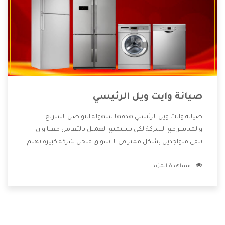
صيانة وايت ويل الرئيسي
صيانة وايت ويل الرئيسي هدفها سهولة التواصل السريع
والمباشر مع الشركة لكى يستمتع العميل بالتعامل معنا وان
نبقى متواجدين بشكل مميز فى الاسواق فنحن شركة كبيرة نهتم
بكل التفاصيل المهمة للعميل وان يستمتع بالخدمات التى تنفرد
مشاهدة المزيد
الشركة بها والتى تكون منها خدمة الصيانة التى تكون من أهم
الخدمات التى يرغب بها العميل لأنها تحافظ على كفاءة المنتج
كما أن شركة وايت ويل تقدم لنا جميع الأجهزة التى نبحث عنها
وأقوى الأسعار التى تكون مناسبة لكثير من العملاء