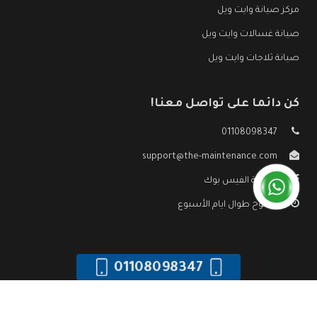
مركز صيانة وايت ويل
صيانة غسالات وايت ويل
صيانة ثلاجات وايت ويل
كن دائما على تواصل معنا!
01108098347
support@the-maintenance.com
صفحة الفيس بوك
مفتوح طوال ايام الأسبوع
01108098347
جميع الحقوق محفوظه ©
صيانة وايت ويل