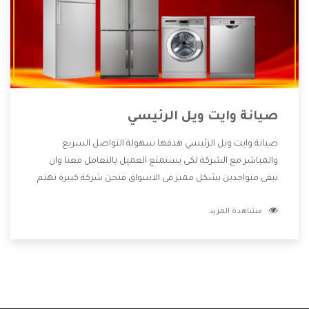
صيانة وايت ويل الرئيسي
صيانة وايت ويل الرئيسي هدفها سهولة التواصل السريع
والمباشر مع الشركة لكى يستمتع العميل بالتعامل معنا وان
نبقى متواجدين بشكل مميز فى الاسواق فنحن شركة كبيرة نهتم
بكل التفاصيل المهمة للعميل وان يستمتع بالخدمات التى تنفرد
مشاهدة المزيد
الشركة بها والتى تكون منها خدمة الصيانة التى تكون من أهم
الخدمات التى يرغب بها العميل لأنها تحافظ على كفاءة المنتج
كما أن شركة وايت ويل تقدم لنا جميع الأجهزة التى نبحث عنها
وأقوى الأسعار التى تكون مناسبة لكثير من العملاء