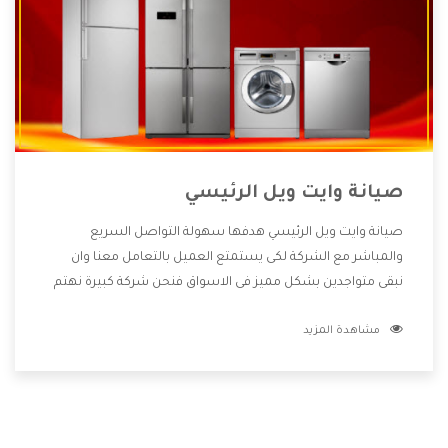
صيانة وايت ويل الرئيسي
صيانة وايت ويل الرئيسي هدفها سهولة التواصل السريع
والمباشر مع الشركة لكى يستمتع العميل بالتعامل معنا وان
نبقى متواجدين بشكل مميز فى الاسواق فنحن شركة كبيرة نهتم
بكل التفاصيل المهمة للعميل وان يستمتع بالخدمات التى تنفرد
مشاهدة المزيد
الشركة بها والتى تكون منها خدمة الصيانة التى تكون من أهم
الخدمات التى يرغب بها العميل لأنها تحافظ على كفاءة المنتج
كما أن شركة وايت ويل تقدم لنا جميع الأجهزة التى نبحث عنها
وأقوى الأسعار التى تكون مناسبة لكثير من العملاء