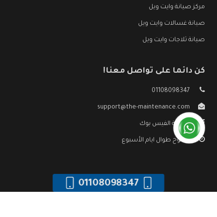
مركز صيانة وايت ويل
صيانة غسالات وايت ويل
صيانة ثلاجات وايت ويل
كن دائما على تواصل معنا!
01108098347
support@the-maintenance.com
صفحة الفيس بوك
مفتوح طوال ايام الأسبوع
01108098347
جميع الحقوق محفوظه ©
صيانة وايت ويل