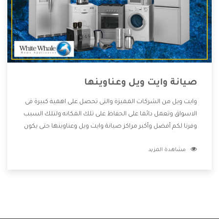
صيانة وايت ويل وعناوينها
وايت ويل من الشركات المميزة والتى تحصل على اهمية كبيرة فى
الاسواق وتعمل دائما على الحفاظ على تلك المكانه ولتلك السبب
وفرنا لكم أفضل وأكبر مراكز صيانة وايت ويل وعناوينها حتى يكون
قريب من كل العملاء ويستطيع القيام بتصليح جميع المنتجات
مشاهدة المزيد
دون اى ازعاج كما أننا نهتم بكل ما يحتاجه المستهلك لكى نحافظ
على ثقتهم بنا ،وهتستمتع بأقوى العروض والخدمات ما بعد البيع
التى ترضى العميل