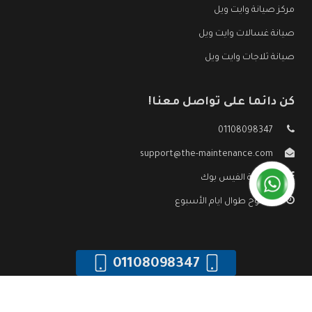
مركز صيانة وايت ويل
صيانة غسالات وايت ويل
صيانة ثلاجات وايت ويل
كن دائما على تواصل معنا!
01108098347
support@the-maintenance.com
صفحة الفيس بوك
مفتوح طوال ايام الأسبوع
01108098347
جميع الحقوق محفوظه ©
صيانة وايت ويل