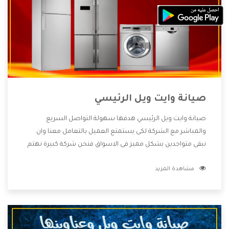
صيانة وايت ويل الرئيسي
صيانة وايت ويل الرئيسي هدفها سهولة التواصل السريع
والمباشر مع الشركة لكى يستمتع العميل بالتعامل معنا وان
نبقى متواجدين بشكل مميز فى الاسواق فنحن شركة كبيرة نهتم
بكل التفاصيل المهمة للعميل وان يستمتع بالخدمات التى تنفرد
مشاهدة المزيد
الشركة بها والتى تكون منها خدمة الصيانة التى تكون من أهم
الخدمات التى يرغب بها العميل لأنها تحافظ على كفاءة المنتج
كما أن شركة وايت ويل تقدم لنا جميع الأجهزة التى نبحث عنها
وأقوى الأسعار التى تكون مناسبة لكثير من العملاء