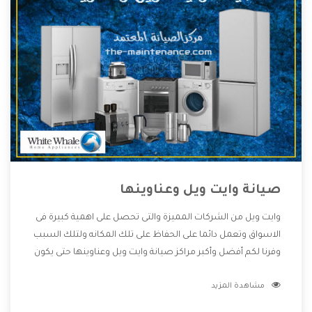
صيانة وايت ويل وعناوينها
وايت ويل من الشركات المميزة والتى تحصل على اهمية كبيرة فى
الاسواق وتعمل دائما على الحفاظ على تلك المكانه ولتلك السبب
وفرنا لكم أفضل وأكبر مراكز صيانة وايت ويل وعناوينها حتى يكون
قريب من كل العملاء ويستطيع القيام بتصليح جميع المنتجات
مشاهدة المزيد
دون اى ازعاج كما أننا نهتم بكل ما يحتاجه المستهلك لكى نحافظ
على ثقتهم بنا ،وهتستمتع بأقوى العروض والخدمات ما بعد البيع