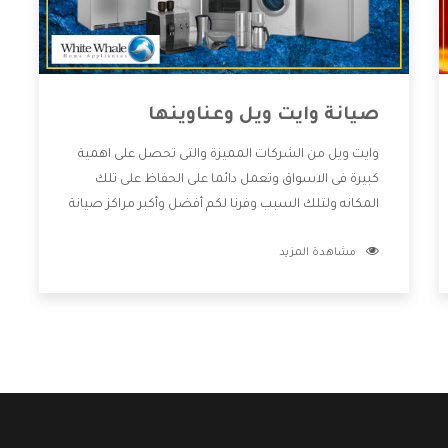
صيانة وايت ويل وعناوينها
وايت ويل من الشركات المميزة والتى تحصل على اهمية
كبيرة فى الاسواق وتعمل دائما على الحفاظ على تلك
المكانه ولتلك السبب وفرنا لكم أفضل وأكبر مراكز صيانة
وايت ويل وعناوينها حتى يكون قريب من كل العملاء
مشاهدة المزيد
ويستطيع القيام بتصليح جميع المنتجات دون اى ازعاج
كما أننا نهتم بكل ما يحتاجه المستهلك لكى نحافظ على
ثقتهم بنا ،وهتستمتع بأقوى العروض والخدمات ما بعد
البيع التى ترضى العميل